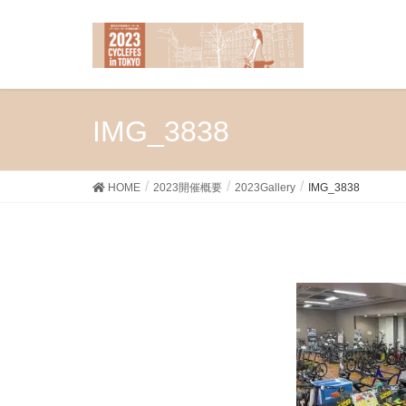
IMG_3838
HOME
2023開催概要
2023Gallery
IMG_3838