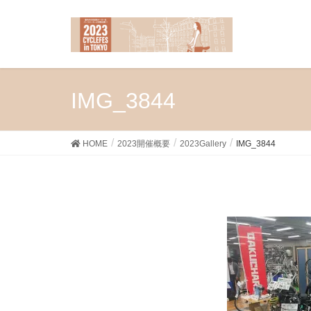
IMG_3844
HOME
2023開催概要
2023Gallery
IMG_3844