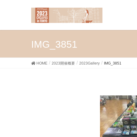
IMG_3851
HOME
2023開催概要
2023Gallery
IMG_3851