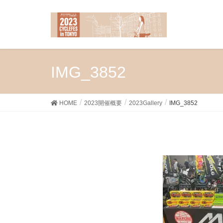
IMG_3852
HOME
2023開催概要
2023Gallery
IMG_3852