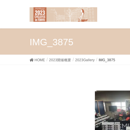
IMG_3875
HOME
2023開催概要
2023Gallery
IMG_3875