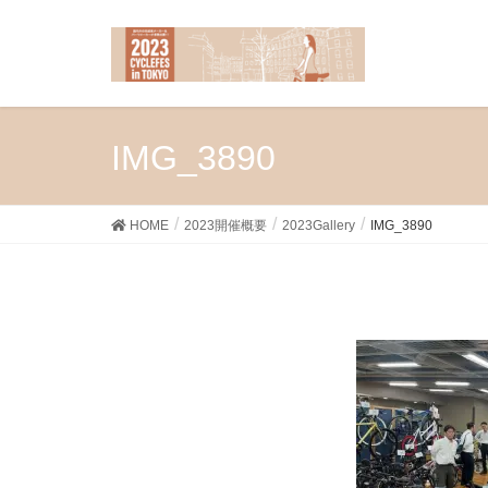
IMG_3890
HOME
2023開催概要
2023Gallery
IMG_3890