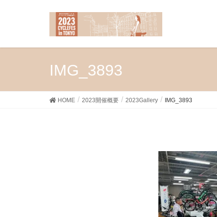
IMG_3893
HOME
2023開催概要
2023Gallery
IMG_3893