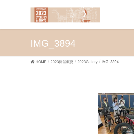
IMG_3894
HOME
2023開催概要
2023Gallery
IMG_3894