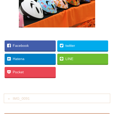
Facebook
twitter
Hatena
LINE
Pocket
IMG_0091