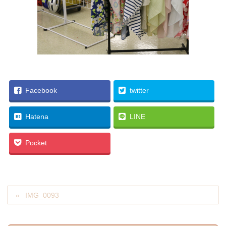
Facebook
twitter
Hatena
LINE
Pocket
IMG_0093